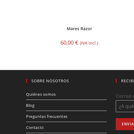
Mares Razor
60,00
€
(IVA incl.)
SOBRE NOSOTROS
RECIB
Quiénes somos
Correo 
Blog
Preguntas frecuentes
ENVI
Contacto