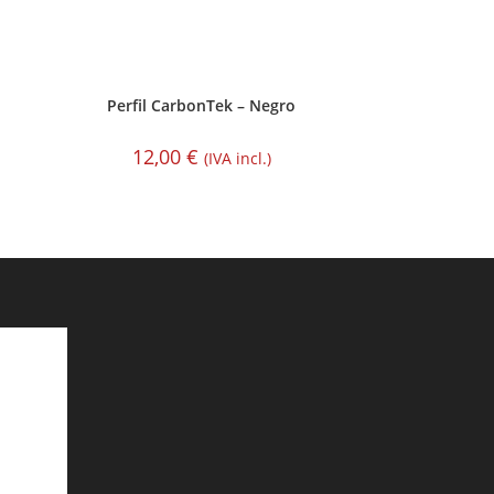
Perfil CarbonTek – Negro
12,00
€
(IVA incl.)