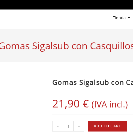
Tienda
Gomas Sigalsub con Casquillo
Gomas Sigalsub con Ca
21,90
€
(IVA incl.)
Gomas
-
+
ADD TO CART
Sigalsub