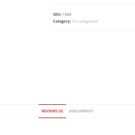
con
Casquillos
SKU:
1543
quantity
Category:
Sin categorizar
REVIEWS (0)
DOCUMENTS