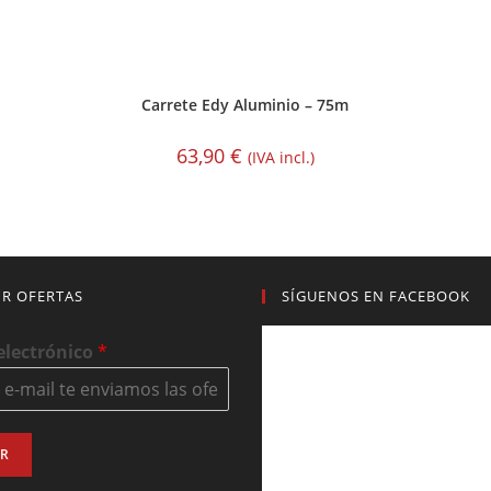
Carrete Edy Aluminio – 75m
63,90
€
(IVA incl.)
IR OFERTAS
SÍGUENOS EN FACEBOOK
electrónico
*
AR