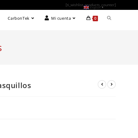
[ti_wishlist_products_counter]
English
▼
CarbonTek
Mi cuenta
0
s
squillos